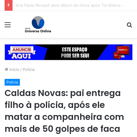
Esrreia de Panda no evento marcou a segunda noite do Aparecida é Show, que seguiu no sábado (8) com shows da dupla Cleber & Cauan e da equipe Deboxe
Menu
P
p
Início
/
Polícia
Polícia
Caldas Novas: pai entrega
filho à polícia, após ele
matar a companheira com
mais de 50 golpes de faca