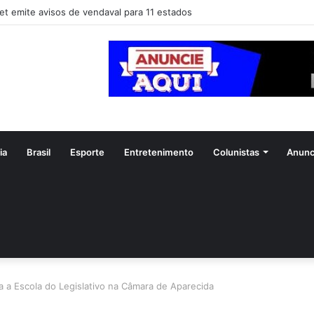
a dicas para economizar ao comprar o presente de Dia dos Pais
ia
Brasil
Esporte
Entretenimento
Colunistas
Anunc
a a Escola do Legislativo na Câmara de Aparecida