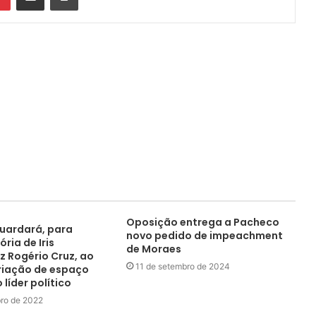
Oposição entrega a Pacheco
uardará, para
novo pedido de impeachment
ria de Iris
de Moraes
z Rogério Cruz, ao
11 de setembro de 2024
riação de espaço
líder político
ro de 2022