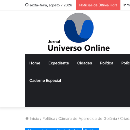
Vej
sexta-feira, agosto 7 2026
Notícias de Última Hora
Home
Expediente
Cidades
Política
Políc
Caderno Especial
Início
/
Política
/
Câmara de Aparecida de Goiânia
/
Criad