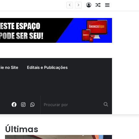
Entrar
Artigo
Barra
aleatório
Lateral
ie no Site
Editais e Publicações
Facebook
Instagram
WhatsApp
Procurar
por
Últimas