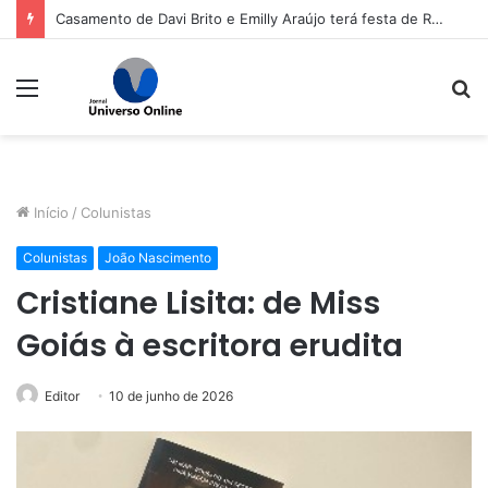
Casamento de Davi Brito e Emilly Araújo terá festa de R$ 2 milhões em Salvador
Menu
P
p
Início
/
Colunistas
Colunistas
João Nascimento
Cristiane Lisita: de Miss
Goiás à escritora erudita
Editor
10 de junho de 2026