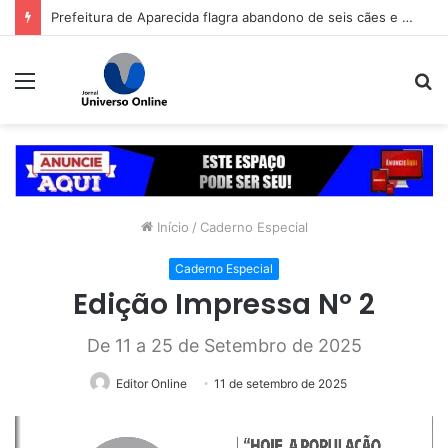
Prefeitura de Aparecida flagra abandono de seis cães e reitera que o ato é crime inafiançável
Menu
P
p
Início
/
Caderno Especial
Caderno Especial
Edição Impressa Nº 2
De 11 a 25 de Setembro de 2025
Editor Online
11 de setembro de 2025