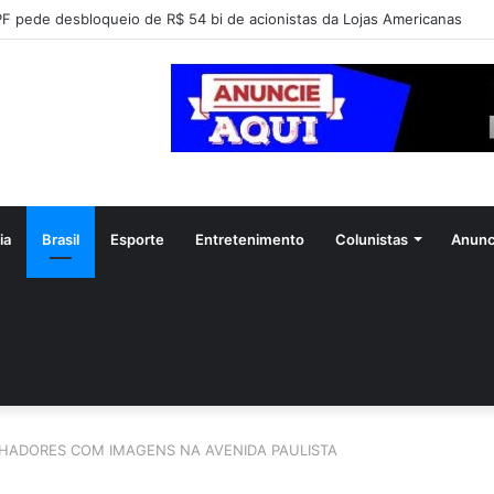
ofessor Alcides intensifica mobilização para convenção do PSDB em Goi
ia
Brasil
Esporte
Entretenimento
Colunistas
Anunc
ADORES COM IMAGENS NA AVENIDA PAULISTA