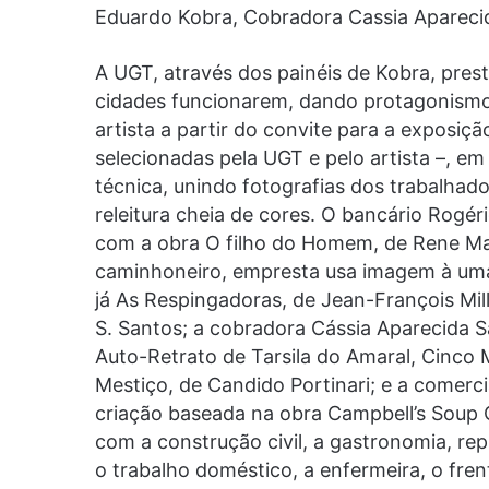
Eduardo Kobra, Cobradora Cassia Aparecid
A UGT, através dos painéis de Kobra, pres
cidades funcionarem, dando protagonismo 
artista a partir do convite para a exposi
selecionadas pela UGT e pelo artista –, em 
técnica, unindo fotografias dos trabalhad
releitura cheia de cores. O bancário Rogér
com a obra O filho do Homem, de Rene Ma
caminhoneiro, empresta usa imagem à uma 
já As Respingadoras, de Jean-François Mill
S. Santos; a cobradora Cássia Aparecida S
Auto-Retrato de Tarsila do Amaral, Cinco 
Mestiço, de Candido Portinari; e a comerci
criação baseada na obra Campbell’s Sou
com a construção civil, a gastronomia, r
o trabalho doméstico, a enfermeira, o frenti