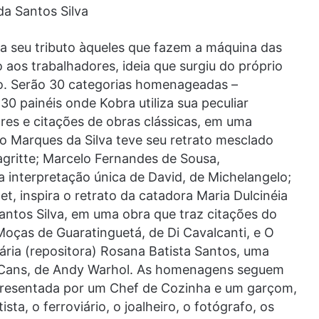
a Santos Silva
ta seu tributo àqueles que fazem a máquina das
aos trabalhadores, ideia que surgiu do próprio
ção. Serão 30 categorias homenageadas –
30 painéis onde Kobra utiliza sua peculiar
ores e citações de obras clássicas, em uma
io Marques da Silva teve seu retrato mesclado
gritte; Marcelo Fernandes de Sousa,
interpretação única de David, de Michelangelo;
et, inspira o retrato da catadora Maria Dulcinéia
antos Silva, em uma obra que traz citações do
Moças de Guaratinguetá, de Di Cavalcanti, e O
ária (repositora) Rosana Batista Santos, uma
p Cans, de Andy Warhol. As homenagens seguem
epresentada por um Chef de Cozinha e um garçom,
sta, o ferroviário, o joalheiro, o fotógrafo, os