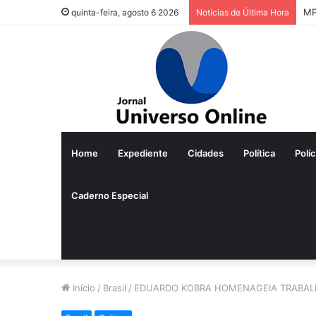
Pr
quinta-feira, agosto 6 2026
Notícias de Última Hora
Home
Expediente
Cidades
Política
Políc
Caderno Especial
Início
/
Brasil
/
EDUARDO KOBRA HOMENAGEIA TRABALH