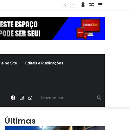
Entrar
Artigo
Barra
ás
aleatório
Lateral
ie no Site
Editais e Publicações
Facebook
Instagram
WhatsApp
Procurar
por
Últimas