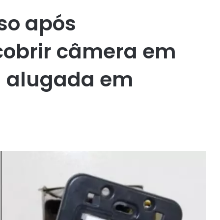
so após
cobrir câmera em
a alugada em