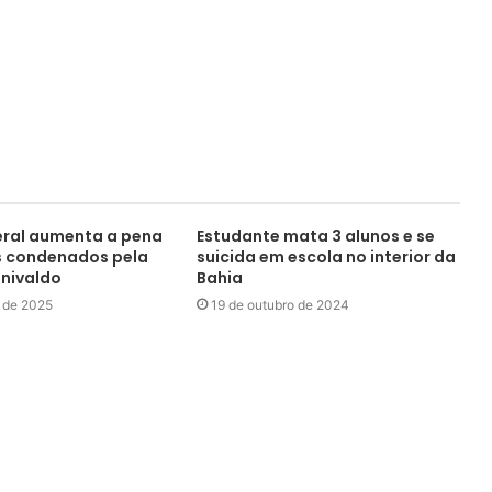
eral aumenta a pena
Estudante mata 3 alunos e se
s condenados pela
suicida em escola no interior da
nivaldo
Bahia
o de 2025
19 de outubro de 2024