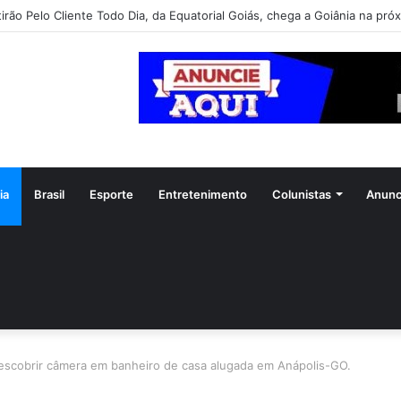
irão Pelo Cliente Todo Dia, da Equatorial Goiás, chega a Goiânia na pró
ia
Brasil
Esporte
Entretenimento
Colunistas
Anunc
escobrir câmera em banheiro de casa alugada em Anápolis-GO.