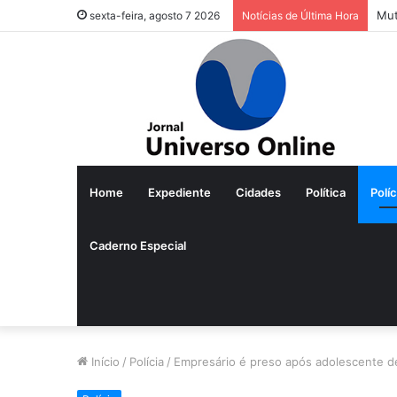
Mut
sexta-feira, agosto 7 2026
Notícias de Última Hora
Home
Expediente
Cidades
Política
Políc
Caderno Especial
Início
/
Polícia
/
Empresário é preso após adolescente d