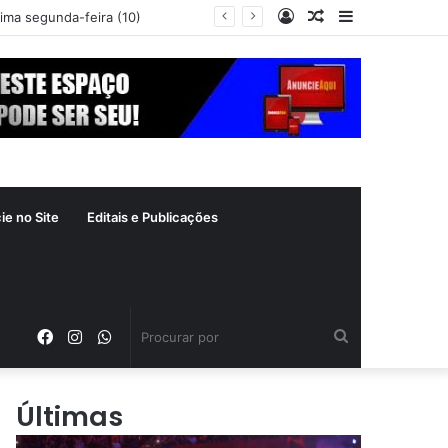
Entrar
Artigo
Barra
xima segunda-feira (10)
aleatório
Lateral
ie no Site
Editais e Publicações
Facebook
Instagram
WhatsApp
Procurar
por
Últimas