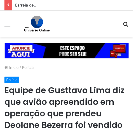
Esrreia de Panda no evento marcou a segunda noite do Aparecida é Show, que seguiu no sábado (8) com shows da dupla Cleber & Cauan e da equipe Deboxe
Menu
P
p
Início
/
Polícia
Polícia
Equipe de Gusttavo Lima diz
que avião apreendido em
operação que prendeu
Deolane Bezerra foi vendido