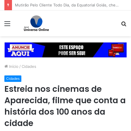
Mabel libera primeira pista lateral do viaduto da Leste-Oeste
Menu
P
p
Início
/
Cidades
Cidades
Estreia nos cinemas de
Aparecida, filme que conta a
história dos 100 anos da
cidade