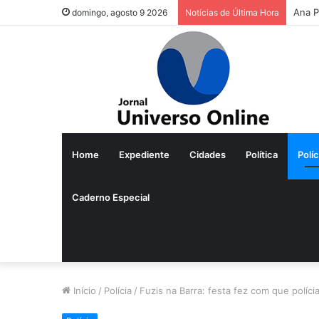
Ana P
domingo, agosto 9 2026
Notícias de Última Hora
Home
Expediente
Cidades
Política
Políc
Caderno Especial
Início
/
Polícia
/
Fuzis na Barra: festa fez com que políc