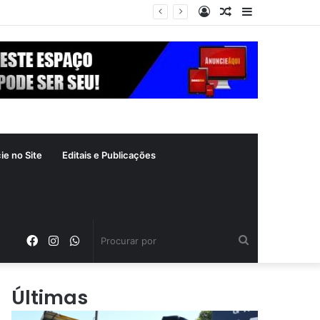
Entrar
Artigo
Barra
zade: ‘Continuando sendo eu’
aleatório
Lateral
ie no Site
Editais e Publicações
Facebook
Instagram
WhatsApp
Procurar
por
Últimas