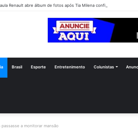
aula Renault abre álbum de fotos após Tia Milena confirmar fim de ami
ia
Brasil
Esporte
Entretenimento
Colunistas
Anunc
ia passasse a monitorar mansão