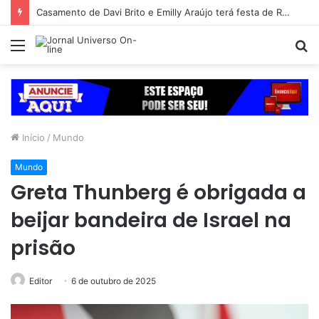
Casamento de Davi Brito e Emilly Araújo terá festa de R$ 2 milhões em Salvador
Menu
P
p
Início
/
Mundo
Mundo
Greta Thunberg é obrigada a
beijar bandeira de Israel na
prisão
Editor
6 de outubro de 2025