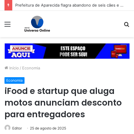
Prefeitura de Goiânia intensifica trabalho de enfrentamento da violência contra a mulher durante campanha Agosto Lilás
Menu
P
p
Início
/
Economia
Economia
iFood e startup que aluga
motos anunciam desconto
para entregadores
Editor
25 de agosto de 2025