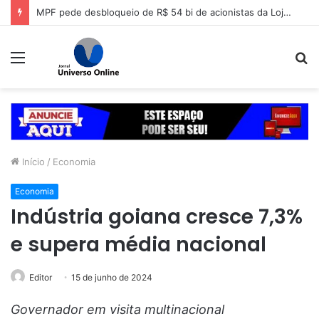
Professor Alcides intensifica mobilização para convenção do PSDB em Goiás
Menu
P
p
Início
/
Economia
Economia
Indústria goiana cresce 7,3%
e supera média nacional
Editor
15 de junho de 2024
Governador em visita multinacional