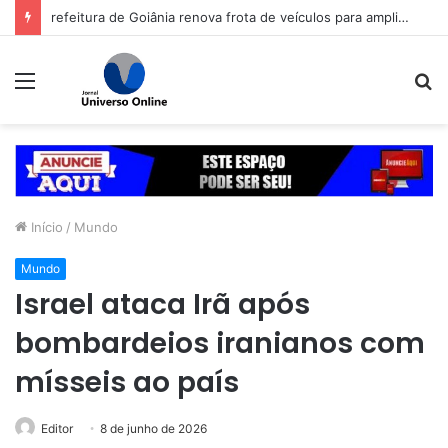
refeitura de Goiânia renova frota de veículos para ampliar eficiência dos serviços e reduzir custos com manutenção
Menu
P
p
Início
/
Mundo
Mundo
Israel ataca Irã após
bombardeios iranianos com
mísseis ao país
Editor
8 de junho de 2026