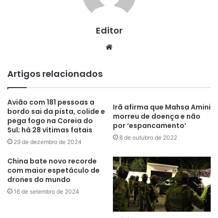
Editor
Website
Artigos relacionados
Avião com 181 pessoas a
Irã afirma que Mahsa Amini
bordo sai da pista, colide e
morreu de doença e não
pega fogo na Coreia do
por ‘espancamento’
Sul; há 28 vítimas fatais
8 de outubro de 2022
29 de dezembro de 2024
China bate novo recorde
com maior espetáculo de
drones do mundo
16 de setembro de 2024