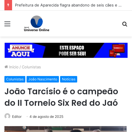
Prefeitura de Aparecida flagra abandono de seis cães e reitera que o ato é crime inafiançável
Menu
P
p
Início
/
Colunistas
Colunistas
João Nascimento
Notícias
João Tarcísio é o campeão
do II Torneio Six Red do Jaó
Editor
4 de agosto de 2025