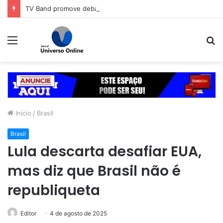
TV Band promove debate entre os cadidatos ao doverno de Goiás
Menu
P
p
Início
/
Brasil
Brasil
Lula descarta desafiar EUA,
mas diz que Brasil não é
republiqueta
Editor
4 de agosto de 2025