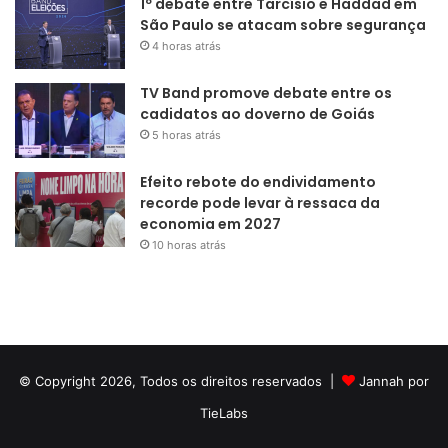
1º debate entre Tarcísio e Haddad em
São Paulo se atacam sobre segurança
4 horas atrás
TV Band promove debate entre os
cadidatos ao doverno de Goiás
5 horas atrás
Efeito rebote do endividamento
recorde pode levar à ressaca da
economia em 2027
10 horas atrás
© Copyright 2026, Todos os direitos reservados |
Jannah por
TieLabs