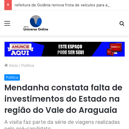
refeitura de Goiânia renova frota de veículos para ampliar eficiência dos serviços e reduzir custos com manutenção
Menu
P
p
Início
/
Política
Política
Mendanha constata falta de
investimentos do Estado na
região do Vale do Araguaia
A visita faz parte da série de viagens realizadas
pelo pré-candidato