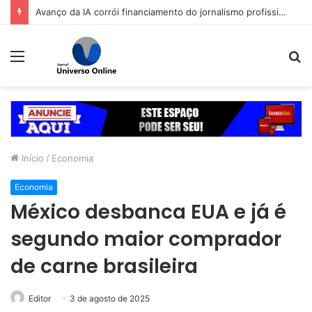
1º debate entre Tarcísio e Haddad em São Paulo se atacam sobre segurança
Menu
P
p
Início
/
Economia
Economia
México desbanca EUA e já é
segundo maior comprador
de carne brasileira
Editor
3 de agosto de 2025