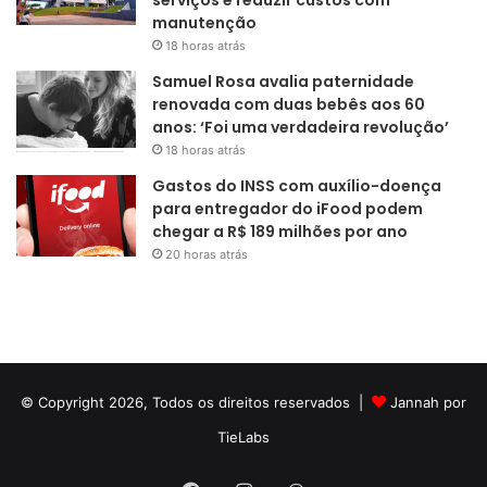
manutenção
18 horas atrás
Samuel Rosa avalia paternidade
renovada com duas bebês aos 60
anos: ‘Foi uma verdadeira revolução’
18 horas atrás
Gastos do INSS com auxílio-doença
para entregador do iFood podem
chegar a R$ 189 milhões por ano
20 horas atrás
© Copyright 2026, Todos os direitos reservados |
Jannah por
TieLabs