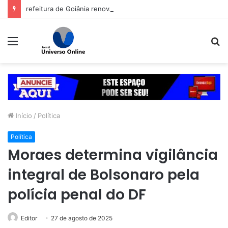
refeitura de Goiânia renova frota de veículos para ampliar eficiência dos serviços e reduzir custos com manutenção
Menu
P
p
Início
/
Política
Política
Moraes determina vigilância
integral de Bolsonaro pela
polícia penal do DF
Editor
27 de agosto de 2025