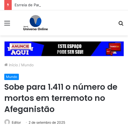
Esrreia de Panda no evento marcou a segunda noite do Aparecida é Show, que seguiu no sábado (8) com shows da dupla Cleber & Cauan e da equipe Deboxe
Menu
P
p
Início
/
Mundo
Mundo
Sobe para 1.411 o número de
mortos em terremoto no
Afeganistão
Editor
2 de setembro de 2025