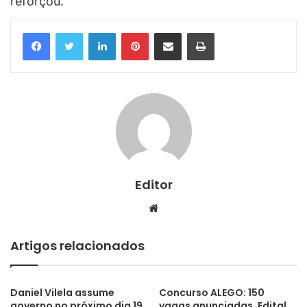
reforçou.
Linkedin
Pinterest
Compartilhar via e-mail
Imprimir
Editor
Website
Artigos relacionados
Daniel Vilela assume
Concurso ALEGO: 150
governo no próximo dia 19
vagas anunciadas. Edital