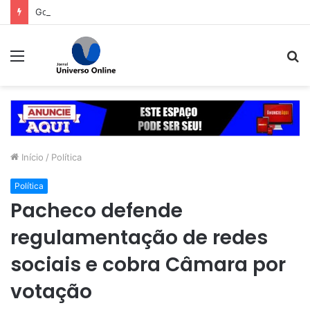
Goiás tem a melhor escola estadual de Ensino Médio do Brasil
Menu
P
p
Início
/
Política
Política
Pacheco defende
regulamentação de redes
sociais e cobra Câmara por
votação