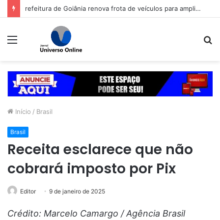
refeitura de Goiânia renova frota de veículos para ampliar eficiência dos serviços e reduzir custos com manutenção
Menu
P
p
Início
/
Brasil
Brasil
Receita esclarece que não
cobrará imposto por Pix
Editor
9 de janeiro de 2025
Crédito: Marcelo Camargo / Agência Brasil