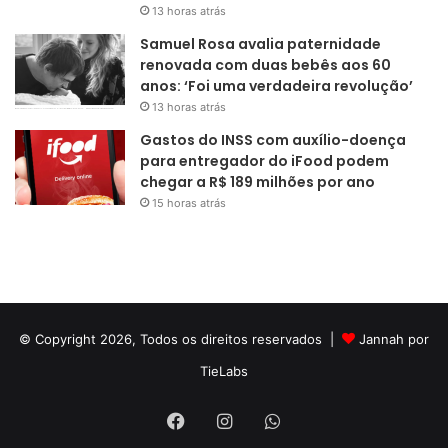
13 horas atrás
Samuel Rosa avalia paternidade
renovada com duas bebês aos 60
anos: ‘Foi uma verdadeira revolução’
13 horas atrás
Gastos do INSS com auxílio-doença
para entregador do iFood podem
chegar a R$ 189 milhões por ano
15 horas atrás
© Copyright 2026, Todos os direitos reservados |
Jannah por
TieLabs
Facebook
Instagram
WhatsApp