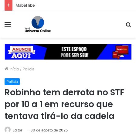
Mabel libera primeira pista lateral do viaduto da Leste-Oeste
Menu
P
p
Início
/
Polícia
Polícia
Robinho tem derrota no STF
por 10 a 1 em recurso que
tentava tirá-lo da cadeia
Editor
30 de agosto de 2025