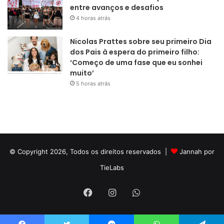
entre avanços e desafios
4 horas atrás
Nicolas Prattes sobre seu primeiro Dia
dos Pais à espera do primeiro filho:
‘Começo de uma fase que eu sonhei
muito’
5 horas atrás
© Copyright 2026, Todos os direitos reservados |
Jannah por
TieLabs
Facebook
Instagram
WhatsApp