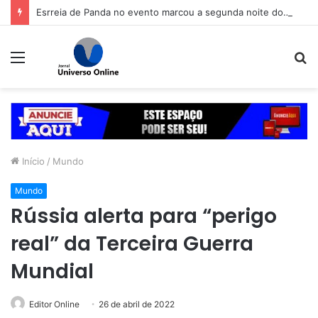
Esrreia de Panda no evento marcou a segunda noite do Aparecida é Show, que seguiu no sábado (8) com shows da dupla Cleber & Cauan e da equipe Deboxe
Menu
P
p
Início
/
Mundo
Mundo
Rússia alerta para “perigo
real” da Terceira Guerra
Mundial
Editor Online
26 de abril de 2022