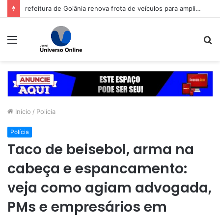
refeitura de Goiânia renova frota de veículos para ampliar eficiência dos serviços e reduzir custos com manutenção
Menu
P
p
Início
/
Polícia
Polícia
Taco de beisebol, arma na
cabeça e espancamento:
veja como agiam advogada,
PMs e empresários em