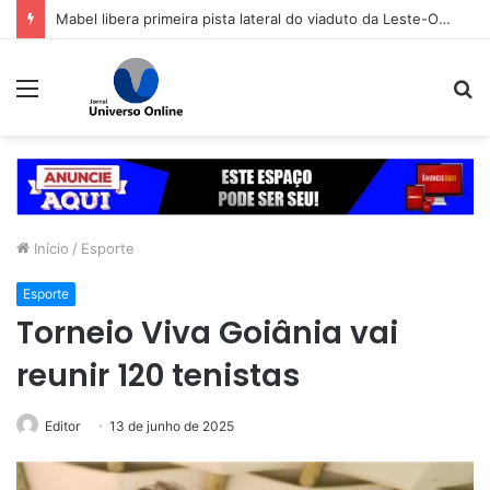
Mabel libera primeira pista lateral do viaduto da Leste-Oeste
Menu
P
p
Início
/
Esporte
Esporte
Torneio Viva Goiânia vai
reunir 120 tenistas
Editor
13 de junho de 2025