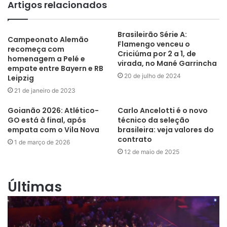
Artigos relacionados
Brasileirão Série A:
Campeonato Alemão
Flamengo venceu o
recomeça com
Criciúma por 2 a 1, de
homenagem a Pelé e
virada, no Mané Garrincha
empate entre Bayern e RB
20 de julho de 2024
Leipzig
21 de janeiro de 2023
Goianão 2026: Atlético-
Carlo Ancelotti é o novo
GO está à final, após
técnico da seleção
empata com o Vila Nova
brasileira: veja valores do
contrato
1 de março de 2026
12 de maio de 2025
Últimas