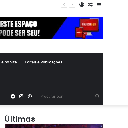
Entrar
Artigo
Barra
aleatório
Lateral
ie no Site
Editais e Publicações
Facebook
Instagram
WhatsApp
Procurar
por
Últimas