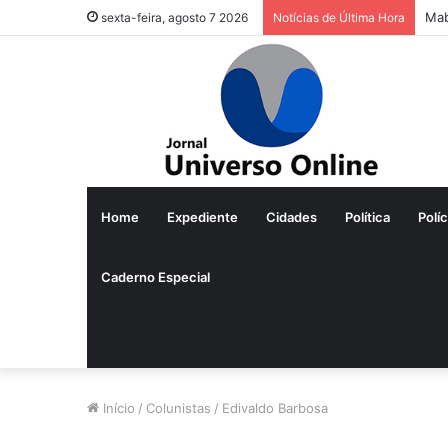
Mab
sexta-feira, agosto 7 2026
Notícias de Última Hora
Home
Expediente
Cidades
Política
Políc
Caderno Especial
Início
/
Colunistas
/
Edivaldo Barbosa