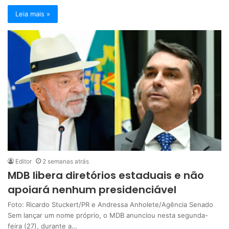
Leia mais »
Editor
2 semanas atrás
MDB libera diretórios estaduais e não
apoiará nenhum presidenciável
Foto: Ricardo Stuckert/PR e Andressa Anholete/Agência Senado
Sem lançar um nome próprio, o MDB anunciou nesta segunda-
feira (27), durante a…