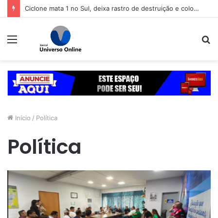
Ciclone mata 1 no Sul, deixa rastro de destruição e coloca 11 estados em alerta
Menu
P
p
Início
/
Política
Política