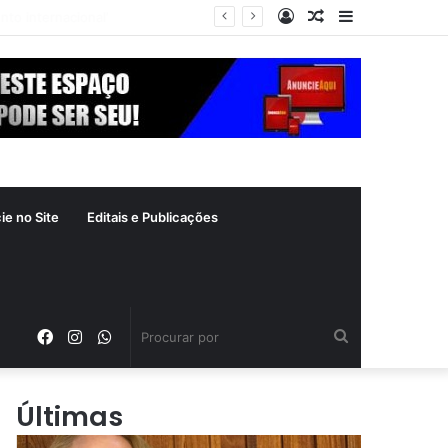
Entrar
Artigo
Barra
crime inafiançável
aleatório
Lateral
ie no Site
Editais e Publicações
Facebook
Instagram
WhatsApp
Procurar
por
Últimas