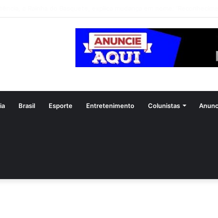
feitura de Aparecida flagra abandono de seis cães e reitera que o ato é 
ia
Brasil
Esporte
Entretenimento
Colunistas
Anunc