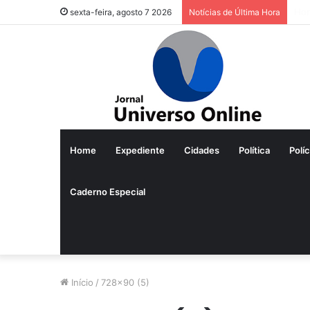
Pre
sexta-feira, agosto 7 2026
Notícias de Última Hora
Home
Expediente
Cidades
Política
Políc
Caderno Especial
Início
/
728×90 (5)