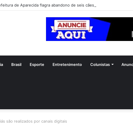
efeitura de Aparecida flagra abandono de seis cães e reitera que o ato é
ia
Brasil
Esporte
Entretenimento
Colunistas
Anunc
s são realizados por canais digitais