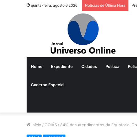
Pr
quinta-feira, agosto 6 2026
Notícias de Última Hora
Home
Expediente
Cidades
Política
Políc
Caderno Especial
Início
/
GOIÁS
/
84% dos atendimentos da Equatorial Goiá