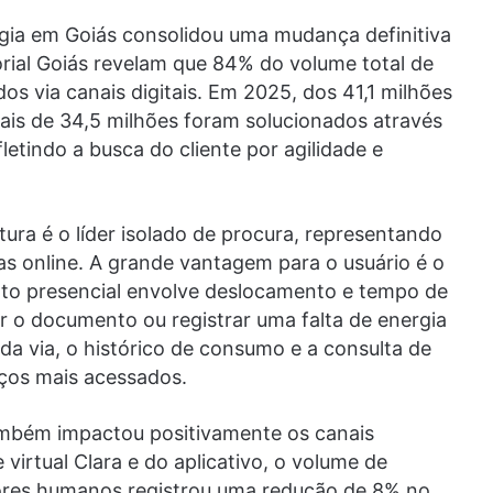
ia em Goiás consolidou uma mudança definitiva
rial Goiás revelam que 84% do volume total de
s via canais digitais. Em 2025, dos 41,1 milhões
ais de 34,5 milhões foram solucionados através
fletindo a busca do cliente por agilidade e
ura é o líder isolado de procura, representando
s online. A grande vantagem para o usuário é o
to presencial envolve deslocamento e tempo de
er o documento ou registrar uma falta de energia
a via, o histórico de consumo e a consulta de
ços mais acessados.
mbém impactou positivamente os canais
 virtual Clara e do aplicativo, o volume de
ores humanos registrou uma redução de 8% no