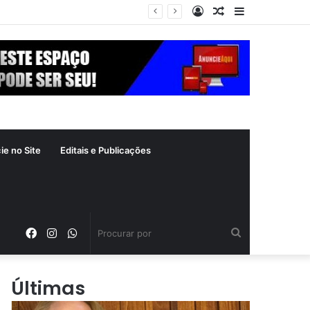
Entrar
Artigo
Barra
 crime inafiançável
aleatório
Lateral
ie no Site
Editais e Publicações
Facebook
Instagram
WhatsApp
Procurar
por
Últimas