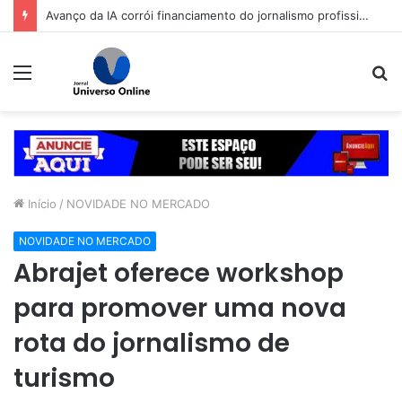
Avanço da IA corrói financiamento do jornalismo profissional no Brasil
Menu
P
p
Início
/
NOVIDADE NO MERCADO
NOVIDADE NO MERCADO
Abrajet oferece workshop
para promover uma nova
rota do jornalismo de
turismo