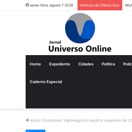
Mut
sexta-feira, agosto 7 2026
Notícias de Última Hora
Home
Expediente
Cidades
Política
Políc
Caderno Especial
Início
/
Economia
/
Agronegócio registra superávit de US