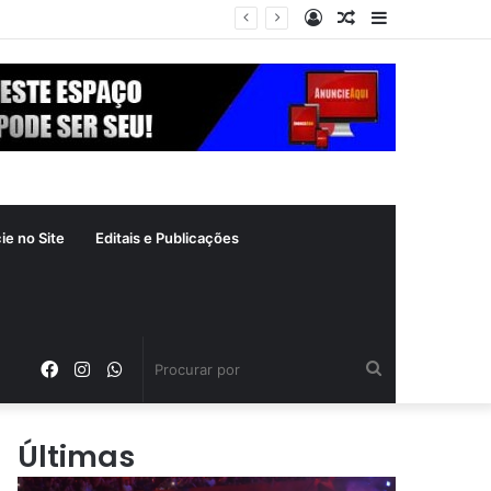
Entrar
Artigo
Barra
xima segunda-feira (10)
aleatório
Lateral
ie no Site
Editais e Publicações
Facebook
Instagram
WhatsApp
Procurar
por
Últimas