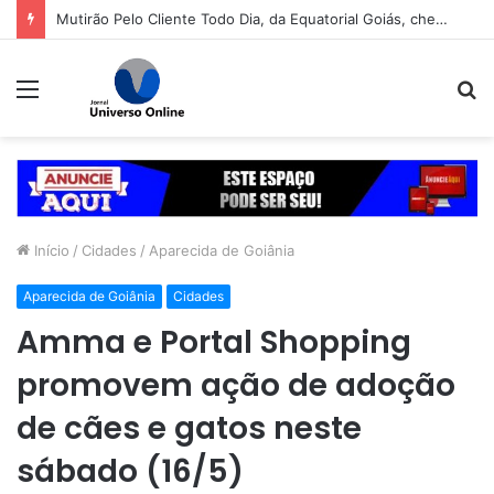
Mutirão Pelo Cliente Todo Dia, da Equatorial Goiás, chega a Goiânia na próxima segunda-feira (10)
Menu
P
p
Início
/
Cidades
/
Aparecida de Goiânia
Aparecida de Goiânia
Cidades
Amma e Portal Shopping
promovem ação de adoção
de cães e gatos neste
sábado (16/5)