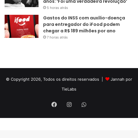
anos: ‘Foi uma verdadeira revolução’
5 horas atrás
Gastos do INSS com auxílio-doença
para entregador do iFood podem
chegar a R$ 189 milhões por ano
7 horas atrás
© Copyright 2026, Todos os direitos reservados |
Jannah por
TieLabs
Facebook
Instagram
WhatsApp