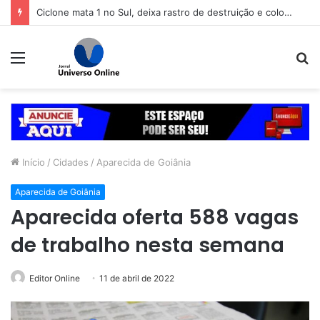
Ciclone mata 1 no Sul, deixa rastro de destruição e coloca 11 estados em alerta
Menu
P
p
Início
/
Cidades
/
Aparecida de Goiânia
Aparecida de Goiânia
Aparecida oferta 588 vagas
de trabalho nesta semana
Editor Online
11 de abril de 2022