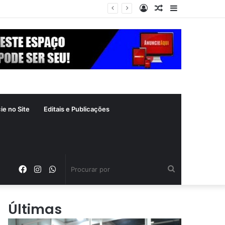
Entrar
Artigo
Barra
refeitura de Goiânia renova frota de veículos para ampliar eficiência dos serviços e reduzir custos com manutenção
aleatório
Lateral
ie no Site
Editais e Publicações
Facebook
Instagram
WhatsApp
Procurar
por
Últimas