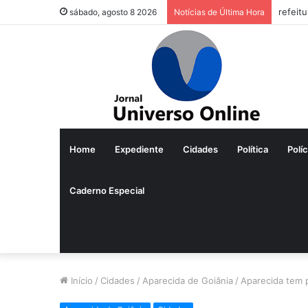
sábado, agosto 8 2026
Notícias de Última Hora
Home
Expediente
Cidades
Política
Políc
Caderno Especial
Início
/
Cidades
/
Aparecida de Goiânia
/
Aparecida tem 