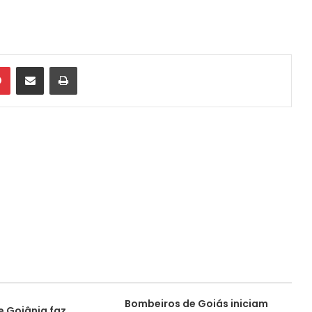
din
Pinterest
Compartilhar via e-mail
Imprimir
Bombeiros de Goiás iniciam
e Goiânia faz