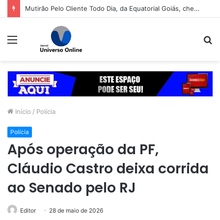
Mutirão Pelo Cliente Todo Dia, da Equatorial Goiás, chega a Goiânia na próxima segunda-feira (10)
Menu
P
p
Início
/
Polícia
Polícia
Após operação da PF,
Cláudio Castro deixa corrida
ao Senado pelo RJ
Editor
28 de maio de 2026