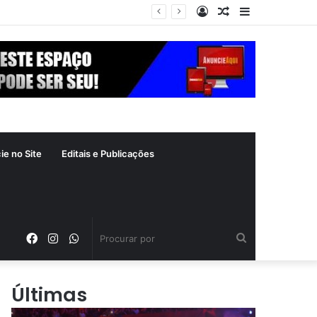
Entrar
Artigo
Barra
a segunda-feira (10)
aleatório
Lateral
ie no Site
Editais e Publicações
Facebook
Instagram
WhatsApp
Procurar
por
Últimas