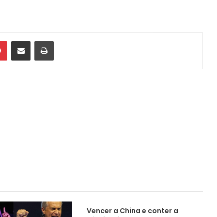
din
Pinterest
Compartilhar via e-mail
Imprimir
Vencer a China e conter a