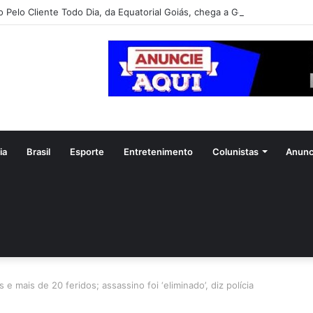
o Pelo Cliente Todo Dia, da Equatorial Goiás, chega a Goiânia na próxim
ia
Brasil
Esporte
Entretenimento
Colunistas
Anunc
e mais de 20 feridos; assassino foi ‘eliminado’, diz polícia