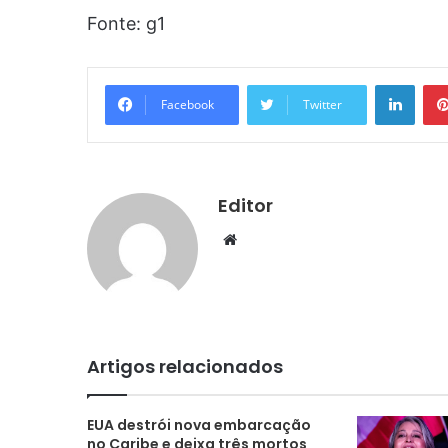
Fonte: g1
Linke
Facebook
Twitter
Editor
Website
Artigos relacionados
EUA destrói nova embarcação
no Caribe e deixa três mortos