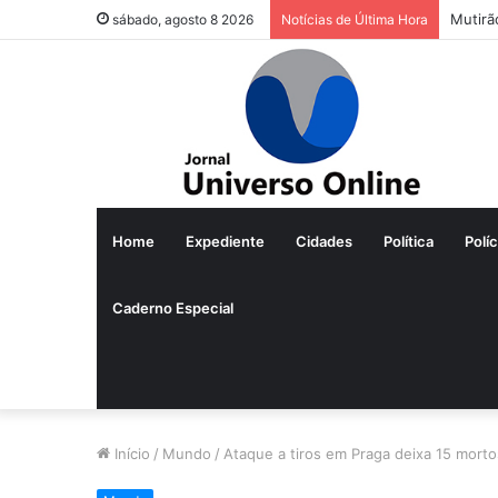
Mutirã
sábado, agosto 8 2026
Notícias de Última Hora
Home
Expediente
Cidades
Política
Políc
Caderno Especial
Início
/
Mundo
/
Ataque a tiros em Praga deixa 15 mortos 