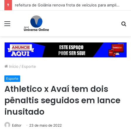
refeitura de Goiânia renova frota de veículos para ampliar eficiência dos serviços e reduzir custos com manutenção
Menu
P
p
Início
/
Esporte
Esporte
Athletico x Avaí tem dois
pênaltis seguidos em lance
inusitado
Editor
23 de maio de 2022