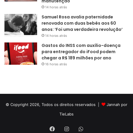
manutenção
14 horas atrás
Samuel Rosa avalia paternidade
renovada com duas bebês aos 60
anos: ‘Foi uma verdadeira revolução’
14 horas atrás
Gastos do INSS com auxílio-doença
para entregador do iFood podem
chegar a R$ 189 milhões por ano
16 horas atrás
© Copyright 2026, Todos os direitos reservados |
Jannah por
TieLabs
Facebook
Instagram
WhatsApp