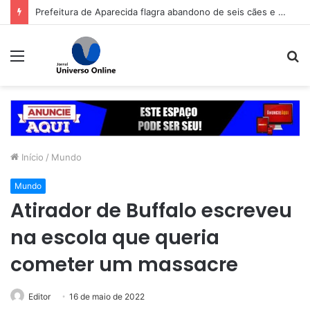
Prefeitura de Aparecida flagra abandono de seis cães e reitera que o ato é crime inafiançável
Menu
P
p
Início
/
Mundo
Mundo
Atirador de Buffalo escreveu
na escola que queria
cometer um massacre
Editor
16 de maio de 2022