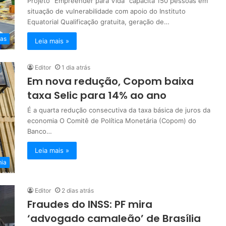
Projeto “Empreender para Vida” capacita 150 pessoas em
situação de vulnerabilidade com apoio do Instituto
Equatorial Qualificação gratuita, geração de…
as
Leia mais »
Editor
1 dia atrás
Em nova redução, Copom baixa
taxa Selic para 14% ao ano
É a quarta redução consecutiva da taxa básica de juros da
economia O Comitê de Política Monetária (Copom) do
Banco…
Leia mais »
ia
Editor
2 dias atrás
Fraudes do INSS: PF mira
‘advogado camaleão’ de Brasília