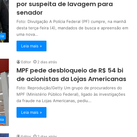
por suspeita de lavagem para
senador
Foto: Divulgação A Polícia Federal (PF) cumpre, na manhã
desta terça-feira (4), mandados de busca e apreensão em
uma nova…
cia
Leia mais »
Editor
2 dias atrás
MPF pede desbloqueio de R$ 54 bi
de acionistas da Lojas Americanas
Foto: Reprodução/Getty Um grupo de procuradores do
MPF (Ministério Público Federal), ligado às investigações
da fraude na Lojas Americanas, pediu…
Leia mais »
ia
Editor
2 dias atrás