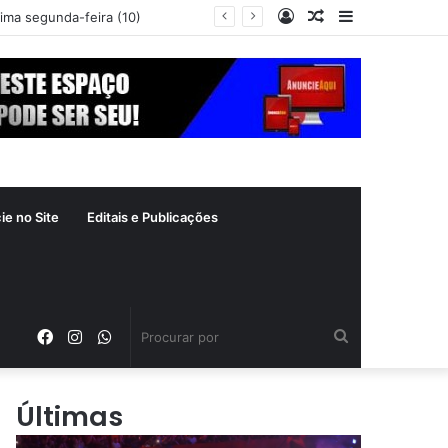
Entrar
Artigo
Barra
xima segunda-feira (10)
aleatório
Lateral
ie no Site
Editais e Publicações
Facebook
Instagram
WhatsApp
Procurar
por
Últimas