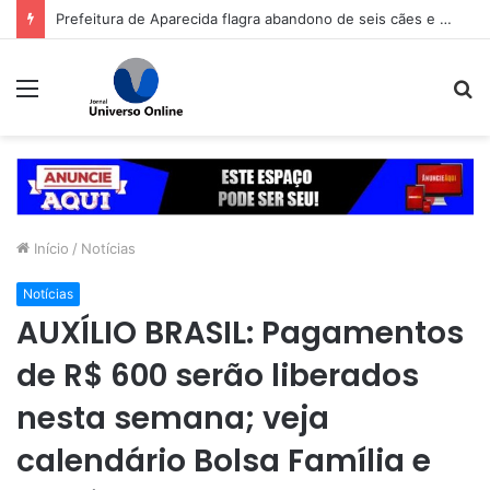
Prefeitura de Aparecida flagra abandono de seis cães e reitera que o ato é crime inafiançável
Menu
P
p
Início
/
Notícias
Notícias
AUXÍLIO BRASIL: Pagamentos
de R$ 600 serão liberados
nesta semana; veja
calendário Bolsa Família e