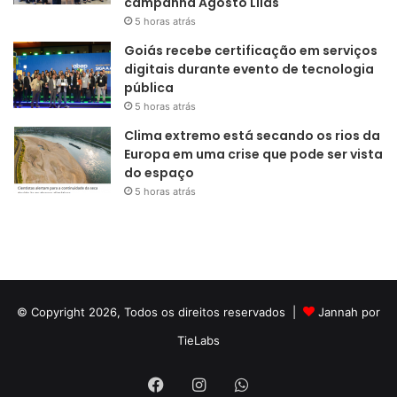
campanha Agosto Lilás
5 horas atrás
Goiás recebe certificação em serviços
digitais durante evento de tecnologia
pública
5 horas atrás
Clima extremo está secando os rios da
Europa em uma crise que pode ser vista
do espaço
5 horas atrás
© Copyright 2026, Todos os direitos reservados |
Jannah por
TieLabs
Facebook
Instagram
WhatsApp