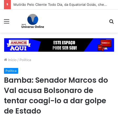
Mutirão Pelo Cliente Todo Dia, da Equatorial Goiás, chega a Goiânia na próxima segunda-feira (10)
Menu
P
p
Início
/
Política
Política
Bamba: Senador Marcos do
Val acusa Bolsonaro de
tentar coagi-lo a dar golpe
de Estado