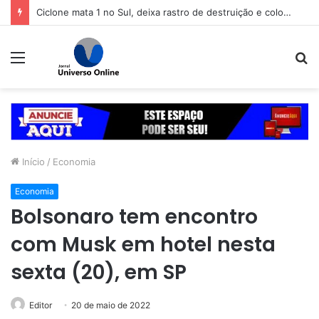
Ciclone mata 1 no Sul, deixa rastro de destruição e coloca 11 estados em alerta
Menu
P
p
Início
/
Economia
Economia
Bolsonaro tem encontro
com Musk em hotel nesta
sexta (20), em SP
Editor
20 de maio de 2022