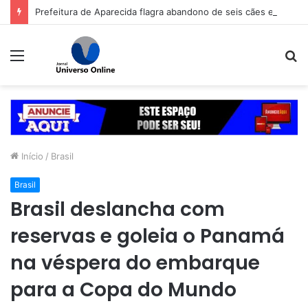
Prefeitura de Aparecida flagra abandono de seis cães e reitera que o ato é crime inafiançável
Menu
P
p
Início
/
Brasil
Brasil
Brasil deslancha com
reservas e goleia o Panamá
na véspera do embarque
para a Copa do Mundo