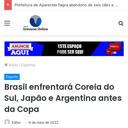
Prefeitura de Aparecida flagra abandono de seis cães e reitera que o ato é crime inafiançável
Menu
P
p
Início
/
Esporte
Esporte
Brasil enfrentará Coreia do
Sul, Japão e Argentina antes
da Copa
Editor
4 de maio de 2022