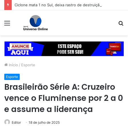
Ciclone mata 1 no Sul, deixa rastro de destruição e coloca 11 estados em alerta
Menu
P
p
Início
/
Esporte
Esporte
Brasileirão Série A: Cruzeiro
vence o Fluminense por 2 a 0
e assume a liderança
Editor
18 de julho de 2025