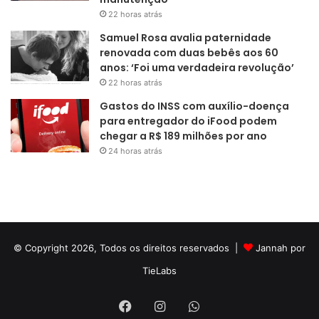
22 horas atrás
Samuel Rosa avalia paternidade
renovada com duas bebês aos 60
anos: ‘Foi uma verdadeira revolução’
22 horas atrás
Gastos do INSS com auxílio-doença
para entregador do iFood podem
chegar a R$ 189 milhões por ano
24 horas atrás
© Copyright 2026, Todos os direitos reservados |
Jannah por
TieLabs
Facebook
Instagram
WhatsApp