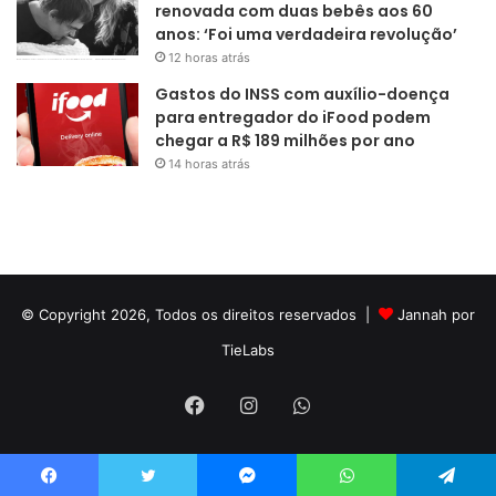
renovada com duas bebês aos 60
anos: ‘Foi uma verdadeira revolução’
12 horas atrás
Gastos do INSS com auxílio-doença
para entregador do iFood podem
chegar a R$ 189 milhões por ano
14 horas atrás
© Copyright 2026, Todos os direitos reservados |
Jannah por
TieLabs
Facebook
Instagram
WhatsApp