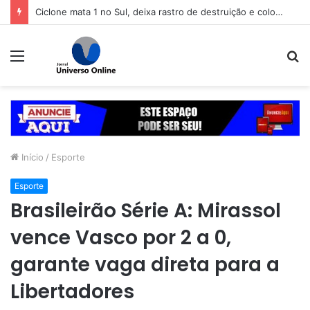
Ciclone mata 1 no Sul, deixa rastro de destruição e coloca 11 estados em alerta
Menu
P
p
Início
/
Esporte
Esporte
Brasileirão Série A: Mirassol
vence Vasco por 2 a 0,
garante vaga direta para a
Libertadores