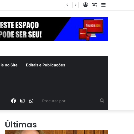
Entrar
Artigo
Barra
crime inafiançável
aleatório
Lateral
ie no Site
Editais e Publicações
Facebook
Instagram
WhatsApp
Procurar
por
Últimas