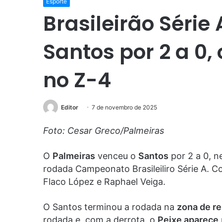
Esporte
Brasileirão Série
Santos por 2 a 0
no Z-4
Editor
7 de novembro de 2025
Foto: Cesar Greco/Palmeiras
O
Palmeiras
venceu o
Santos
por 2 a 0, ne
rodada Campeonato Brasileiliro Série A. C
Flaco López e Raphael Veiga.
O Santos terminou a rodada na
zona de r
rodada e, com a derrota, o
Peixe aparece