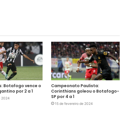
s: Botafogo vence o
Campeonato Paulista:
gantino por 2 a 1
Corinthians goleou o Botafogo-
SP por 4 a 1
e 2024
15 de fevereiro de 2024