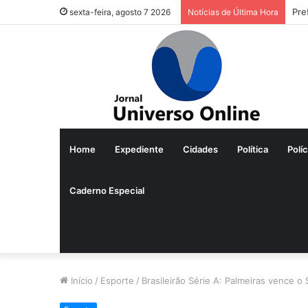
Pre
sexta-feira, agosto 7 2026
Notícias de Última Hora
Home
Expediente
Cidades
Política
Políc
Caderno Especial
Início
/
Esporte
/
Brasileirão Série A: Palmeiras vence o