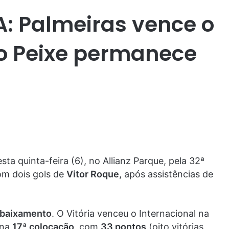
 A: Palmeiras vence o
, o Peixe permanece
sta quinta-feira (6), no Allianz Parque, pela 32ª
om dois gols de
Vitor Roque
, após assistências de
ebaixamento
. O Vitória venceu o Internacional na
na
17ª colocação
, com
33 pontos
(oito vitórias,