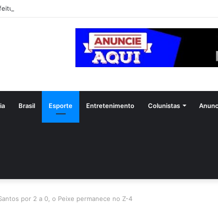
feitura de Aparecida flagra abandono de seis cães e reitera que o ato é 
ia
Brasil
Esporte
Entretenimento
Colunistas
Anunc
 Santos por 2 a 0, o Peixe permanece no Z-4