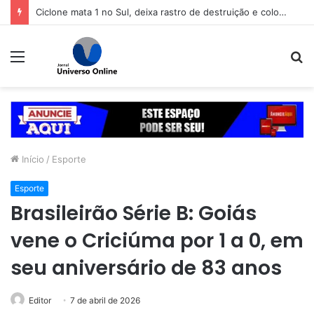
Ciclone mata 1 no Sul, deixa rastro de destruição e coloca 11 estados em alerta
Menu
P
p
Início
/
Esporte
Esporte
Brasileirão Série B: Goiás
vene o Criciúma por 1 a 0, em
seu aniversário de 83 anos
Editor
7 de abril de 2026