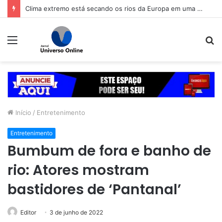
Caldas Novas ganha oficinas gratuitas para transformar habilidades em renda
Menu
P
p
Início
/
Entretenimento
Entretenimento
Bumbum de fora e banho de
rio: Atores mostram
bastidores de ‘Pantanal’
Editor
3 de junho de 2022