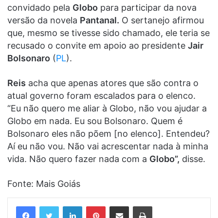
convidado pela
Globo
para participar da nova
versão da novela
Pantanal.
O sertanejo afirmou
que, mesmo se tivesse sido chamado, ele teria se
recusado o convite em apoio ao presidente
Jair
Bolsonaro
(
PL
).
Reis
acha que apenas atores que são contra o
atual governo foram escalados para o elenco.
“Eu não quero me aliar à Globo, não vou ajudar a
Globo em nada. Eu sou Bolsonaro. Quem é
Bolsonaro eles não põem [no elenco]. Entendeu?
Aí eu não vou. Não vai acrescentar nada à minha
vida. Não quero fazer nada com a
Globo”,
disse.
Fonte: Mais Goiás
Linkedin
Pinterest
Compartilhar via e-mail
Imprimir