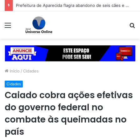
Prefeitura de Aparecida flagra abandono de seis cães e reitera que o ato é crime inafiançável
Menu
P
p
Início
/
Cidades
Cidades
Caiado cobra ações efetivas
do governo federal no
combate às queimadas no
país